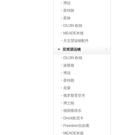
博冠
星特朗
星林
OUJIN 欧锦
MEADE米德
天文望远镜配件
双筒望远镜
OUJIN 欧锦
波斯猫
博冠
星特朗
尼康
俄罗斯育空河
博士能
德国视得乐
Onick欧尼卡
Freedeer自由鹿
MEADE米德