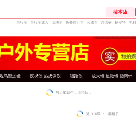
自行车
自行车成人
山地车
折叠自行车
公路车
喜德盛
捷安特
美利
观鸟望远镜
夜视仪 热成像仪
测距仪
放大镜 显微镜 指南针
努力加载中，请稍后...
努力加载中，请稍后...