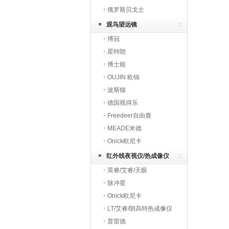
俄罗斯贝戈士
观鸟望远镜
博冠
星特朗
博士能
OUJIN 欧锦
波斯猫
德国视得乐
Freedeer自由鹿
MEADE米德
Onick欧尼卡
红外线夜视仪/热成像仪
英睿/艾睿/天眼
脉冲星
Onick欧尼卡
LT/艾睿/朗高特热成像仪
普雷德