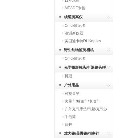
日本尼康
MEADE米德
线缆测高仪
Onick欧尼卡
澳洲新仪器
美国迪卡特DHKoptics
野生动物监测相机
Onick欧尼卡
光学摄影镜头/折返镜头/单
博冠
反镜头
户外用品
可视鱼竿
火星车/独轮车/电动车
户外充气床垫/气船/充气沙
发
手电筒
背包
放大镜/显微镜/指南针