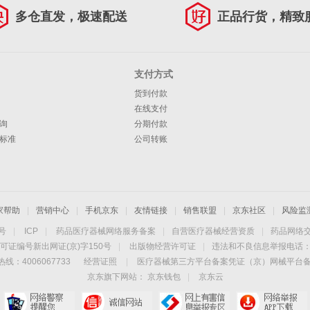
多仓直发，极速配送
正品行货，精致
支付方式
货到付款
在线支付
询
分期付款
标准
公司转账
家帮助
|
营销中心
|
手机京东
|
友情链接
|
销售联盟
|
京东社区
|
风险监
4号
|
ICP
|
药品医疗器械网络服务备案
|
自营医疗器械经营资质
|
药品网络
可证编号新出网证(京)字150号
|
出版物经营许可证
|
违法和不良信息举报电话：40
线：4006067733
经营证照
|
医疗器械第三方平台备案凭证（京）网械平台备字（
京东旗下网站：
京东钱包
|
京东云