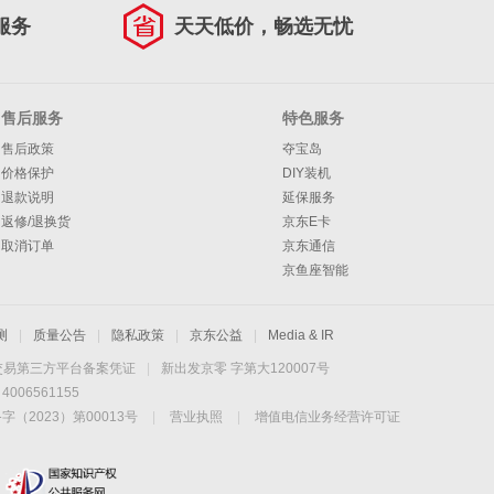
服务
天天低价，畅选无忧
售后服务
特色服务
售后政策
夺宝岛
价格保护
DIY装机
退款说明
延保服务
返修/退换货
京东E卡
取消订单
京东通信
京鱼座智能
测
|
质量公告
|
隐私政策
|
京东公益
|
Media & IR
交易第三方平台备案凭证
|
新出发京零 字第大120007号
06561155
2023）第00013号
|
营业执照
|
增值电信业务经营许可证