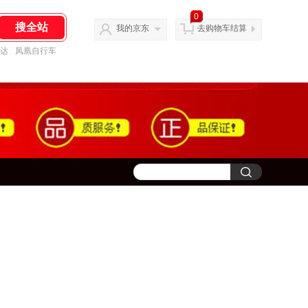
0
我的京东
去购物车结算
达
凤凰自行车