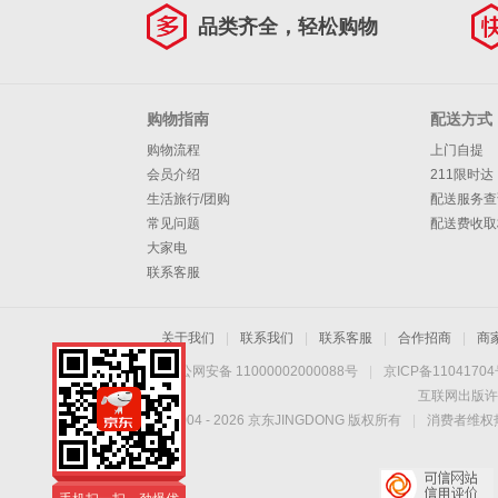
品类齐全，轻松购物
购物指南
配送方式
购物流程
上门自提
会员介绍
211限时达
生活旅行/团购
配送服务查
常见问题
配送费收取
大家电
联系客服
关于我们
|
联系我们
|
联系客服
|
合作招商
|
商
京公网安备 11000002000088号
|
京ICP备1104170
互联网出版许
Copyright © 2004 -
2026
京东JINGDONG 版权所有
|
消费者维权热
手机扫一扫，劲爆优
惠触手可得！