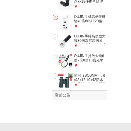
点7x18便携单筒望
远镜口袋望远镜微光
￥
夜视望远镜青梅入秋
河彻 7x18
OUJIN手机高倍显微
3
镜40倍80倍120倍
印刷变倍放大镜工业
￥
古玩字画显微镜
186（80-120倍）
OUJIN手持高倍放大
4
镜30倍双层高倍放
大镜古玩字画珠宝精
￥
密仪器鉴定 190 镜
面30mm（16倍30
OUJIN手持放大镜6
5
倍）
倍7倍8倍10倍光学
镜片高清阅读古玩字
￥
画鉴定放大镜 直径
75mm 4倍 带灯
博冠（BOSMA） 瑞
6
鹤8x42 10x42防水
防雾镁合金双筒望远
￥
镜ED镜观鸟望远镜
相位膜 超广角版8倍
店铺公告
42口径