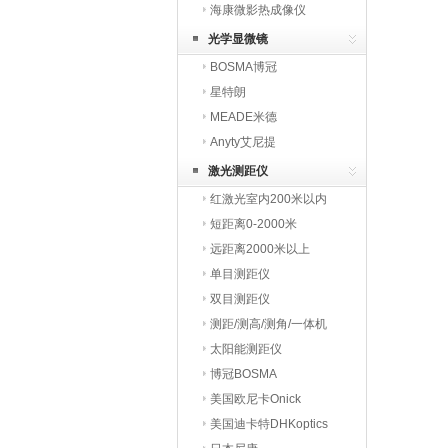
海康微影热成像仪
HIKMICRO
光学显微镜
BOSMA博冠
星特朗
MEADE米德
Anyty艾尼提
激光测距仪
红激光室内200米以内
短距离0-2000米
远距离2000米以上
单目测距仪
双目测距仪
测距/测高/测角/一体机
太阳能测距仪
博冠BOSMA
美国欧尼卡Onick
美国迪卡特DHKoptics