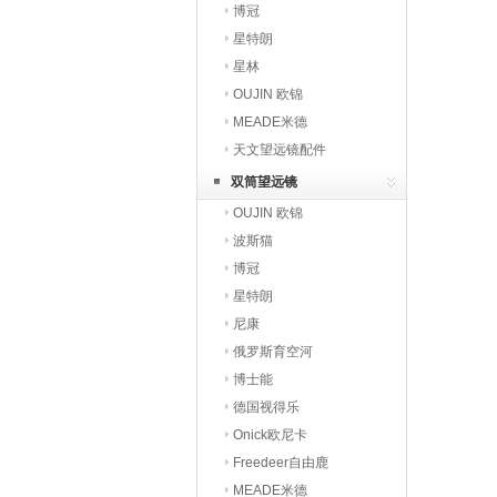
博冠
星特朗
星林
OUJIN 欧锦
MEADE米德
天文望远镜配件
双筒望远镜
OUJIN 欧锦
波斯猫
博冠
星特朗
尼康
俄罗斯育空河
博士能
德国视得乐
Onick欧尼卡
Freedeer自由鹿
MEADE米德