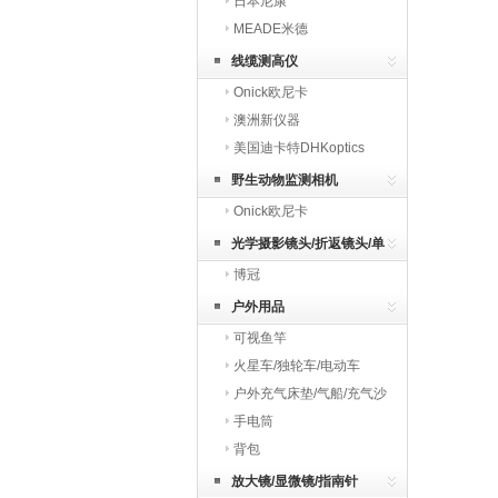
日本尼康
MEADE米德
线缆测高仪
Onick欧尼卡
澳洲新仪器
美国迪卡特DHKoptics
野生动物监测相机
Onick欧尼卡
光学摄影镜头/折返镜头/单
博冠
反镜头
户外用品
可视鱼竿
火星车/独轮车/电动车
户外充气床垫/气船/充气沙
发
手电筒
背包
放大镜/显微镜/指南针