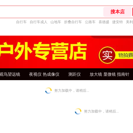
自行车
自行车成人
山地车
折叠自行车
公路车
喜德盛
捷安特
美利
观鸟望远镜
夜视仪 热成像仪
测距仪
放大镜 显微镜 指南针
努力加载中，请稍后...
努力加载中，请稍后...