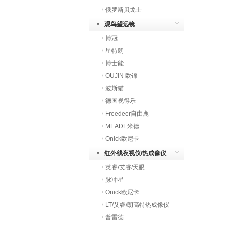
俄罗斯贝戈士
观鸟望远镜
博冠
星特朗
博士能
OUJIN 欧锦
波斯猫
德国视得乐
Freedeer自由鹿
MEADE米德
Onick欧尼卡
红外线夜视仪/热成像仪
英睿/艾睿/天眼
脉冲星
Onick欧尼卡
LT/艾睿/朗高特热成像仪
普雷德