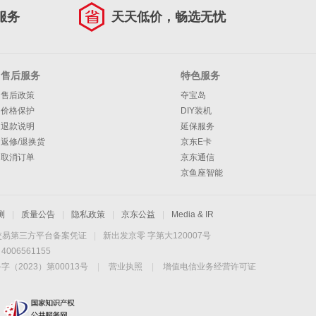
服务
天天低价，畅选无忧
售后服务
特色服务
售后政策
夺宝岛
价格保护
DIY装机
退款说明
延保服务
返修/退换货
京东E卡
取消订单
京东通信
京鱼座智能
测
|
质量公告
|
隐私政策
|
京东公益
|
Media & IR
交易第三方平台备案凭证
|
新出发京零 字第大120007号
06561155
2023）第00013号
|
营业执照
|
增值电信业务经营许可证