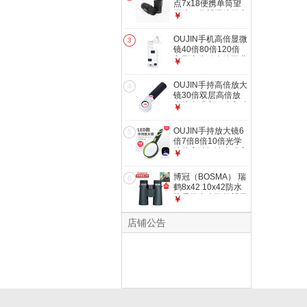
点7x18便携单筒望
远镜口袋望远镜微光
￥
夜视望远镜青梅入秋
河彻 7x18
OUJIN手机高倍显微
3
镜40倍80倍120倍
印刷变倍放大镜工业
￥
古玩字画显微镜
186（80-120倍）
OUJIN手持高倍放大
4
镜30倍双层高倍放
大镜古玩字画珠宝精
￥
密仪器鉴定 190 镜
面30mm（16倍30
OUJIN手持放大镜6
5
倍）
倍7倍8倍10倍光学
镜片高清阅读古玩字
￥
画鉴定放大镜 直径
75mm 4倍 带灯
博冠（BOSMA） 瑞
6
鹤8x42 10x42防水
防雾镁合金双筒望远
￥
镜ED镜观鸟望远镜
相位膜 超广角版8倍
店铺公告
42口径