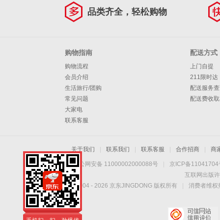
品类齐全，轻松购物
购物指南
配送方式
购物流程
上门自提
会员介绍
211限时达
生活旅行/团购
配送服务查
常见问题
配送费收取
大家电
联系客服
关于我们
|
联系我们
|
联系客服
|
合作招商
|
商
京公网安备 11000002000088号
|
京ICP备1104170
互联网出版许
Copyright © 2004 -
2026
京东JINGDONG 版权所有
|
消费者维权热
手机扫一扫，劲爆优
惠触手可得！