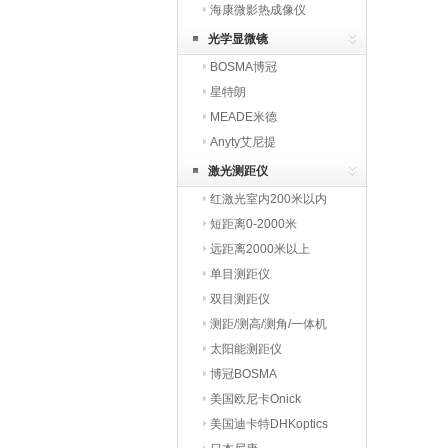
海康微影热成像仪
HIKMICRO
光学显微镜
BOSMA博冠
星特朗
MEADE米德
Anyty艾尼提
激光测距仪
红激光室内200米以内
短距离0-2000米
远距离2000米以上
单目测距仪
双目测距仪
测距/测高/测角/一体机
太阳能测距仪
博冠BOSMA
美国欧尼卡Onick
美国迪卡特DHKoptics