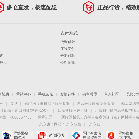
多仓直发，极速配送
正品行货，精致
支付方式
货到付款
在线支付
询
分期付款
标准
公司转账
家帮助
|
营销中心
|
手机京东
|
友情链接
|
销售联盟
|
京东社区
|
风险监
4号
|
ICP
|
药品医疗器械网络服务备案
|
自营医疗器械经营资质
|
药品网络
可证编号新出网证(京)字150号
|
出版物经营许可证
|
违法和不良信息举报电话：40
线：4006067733
经营证照
|
医疗器械第三方平台备案凭证（京）网械平台备字（
京东旗下网站：
京东钱包
|
京东云