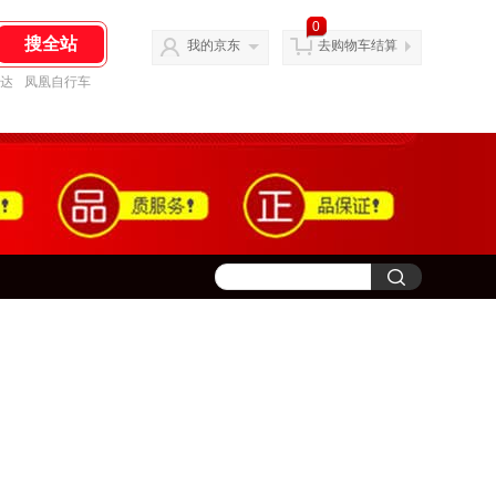
0
我的京东
去购物车结算
达
凤凰自行车