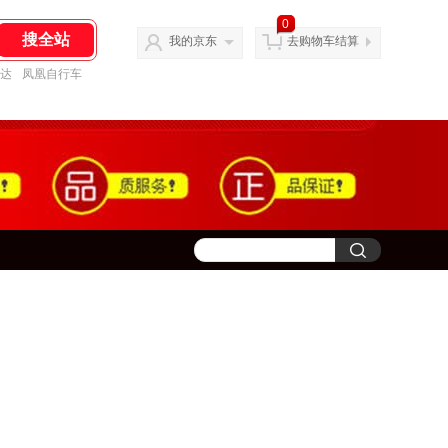
0
我的京东
去购物车结算
达
凤凰自行车