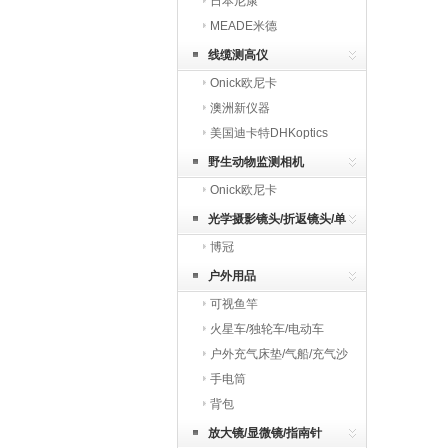
日本尼康
MEADE米德
线缆测高仪
Onick欧尼卡
澳洲新仪器
美国迪卡特DHKoptics
野生动物监测相机
Onick欧尼卡
光学摄影镜头/折返镜头/单
博冠
反镜头
户外用品
可视鱼竿
火星车/独轮车/电动车
户外充气床垫/气船/充气沙
发
手电筒
背包
放大镜/显微镜/指南针