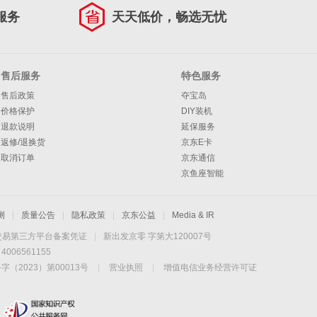
服务
天天低价，畅选无忧
售后服务
特色服务
售后政策
夺宝岛
价格保护
DIY装机
退款说明
延保服务
返修/退换货
京东E卡
取消订单
京东通信
京鱼座智能
测
|
质量公告
|
隐私政策
|
京东公益
|
Media & IR
交易第三方平台备案凭证
|
新出发京零 字第大120007号
06561155
2023）第00013号
|
营业执照
|
增值电信业务经营许可证