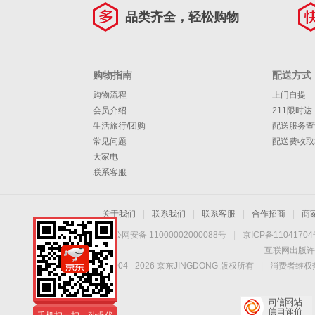
品类齐全，轻松购物
购物指南
配送方式
购物流程
上门自提
会员介绍
211限时达
生活旅行/团购
配送服务查
常见问题
配送费收取
大家电
联系客服
关于我们
|
联系我们
|
联系客服
|
合作招商
|
商
京公网安备 11000002000088号
|
京ICP备1104170
互联网出版许
Copyright © 2004 -
2026
京东JINGDONG 版权所有
|
消费者维权热
手机扫一扫，劲爆优
惠触手可得！