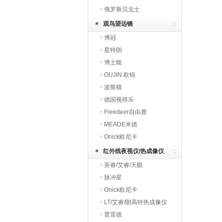
俄罗斯贝戈士
观鸟望远镜
博冠
星特朗
博士能
OUJIN 欧锦
波斯猫
德国视得乐
Freedeer自由鹿
MEADE米德
Onick欧尼卡
红外线夜视仪/热成像仪
英睿/艾睿/天眼
脉冲星
Onick欧尼卡
LT/艾睿/朗高特热成像仪
普雷德