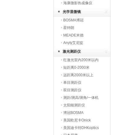
海康微影热成像仪
HIKMICRO
光学显微镜
BOSMA博冠
星特朗
MEADE米德
Anyty艾尼提
激光测距仪
红激光室内200米以内
短距离0-2000米
远距离2000米以上
单目测距仪
双目测距仪
测距/测高/测角/一体机
太阳能测距仪
博冠BOSMA
美国欧尼卡Onick
美国迪卡特DHKoptics