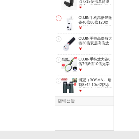
点7x18便携单筒望
远镜口袋望远镜微光
￥
夜视望远镜青梅入秋
河彻 7x18
OUJIN手机高倍显微
3
镜40倍80倍120倍
印刷变倍放大镜工业
￥
古玩字画显微镜
186（80-120倍）
OUJIN手持高倍放大
4
镜30倍双层高倍放
大镜古玩字画珠宝精
￥
密仪器鉴定 190 镜
面30mm（16倍30
OUJIN手持放大镜6
5
倍）
倍7倍8倍10倍光学
镜片高清阅读古玩字
￥
画鉴定放大镜 直径
75mm 4倍 带灯
博冠（BOSMA） 瑞
6
鹤8x42 10x42防水
防雾镁合金双筒望远
￥
镜ED镜观鸟望远镜
相位膜 超广角版8倍
店铺公告
42口径