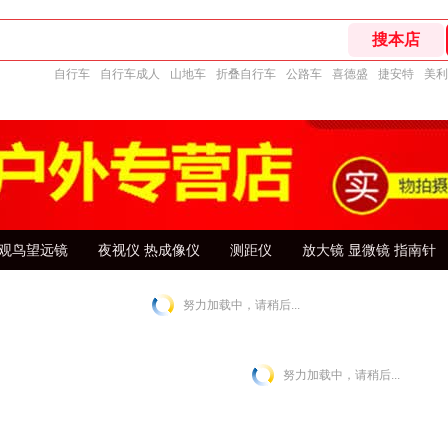
自行车
自行车成人
山地车
折叠自行车
公路车
喜德盛
捷安特
美利
观鸟望远镜
夜视仪 热成像仪
测距仪
放大镜 显微镜 指南针
努力加载中，请稍后...
努力加载中，请稍后...