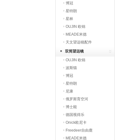
博冠
星特朗
星林
OUJIN 欧锦
MEADE米德
天文望远镜配件
双筒望远镜
OUJIN 欧锦
波斯猫
博冠
星特朗
尼康
俄罗斯育空河
博士能
德国视得乐
Onick欧尼卡
Freedeer自由鹿
MEADE米德