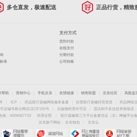
多仓直发，极速配送
正品行货，精致
支付方式
货到付款
在线支付
询
分期付款
标准
公司转账
家帮助
|
营销中心
|
手机京东
|
友情链接
|
销售联盟
|
京东社区
|
风险监
4号
|
ICP
|
药品医疗器械网络服务备案
|
自营医疗器械经营资质
|
药品网络
可证编号新出网证(京)字150号
|
出版物经营许可证
|
违法和不良信息举报电话：40
线：4006067733
经营证照
|
医疗器械第三方平台备案凭证（京）网械平台备字（
京东旗下网站：
京东钱包
|
京东云