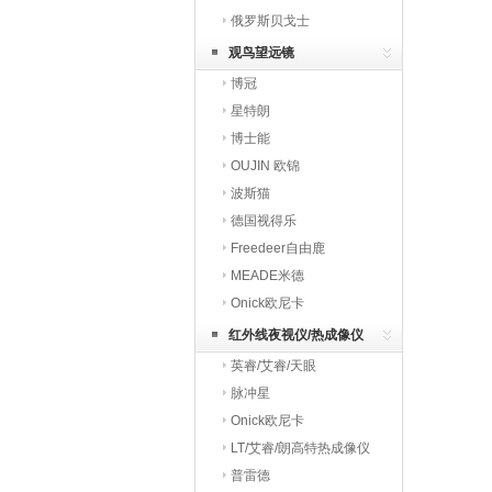
俄罗斯贝戈士
观鸟望远镜
博冠
星特朗
博士能
OUJIN 欧锦
波斯猫
德国视得乐
Freedeer自由鹿
MEADE米德
Onick欧尼卡
红外线夜视仪/热成像仪
英睿/艾睿/天眼
脉冲星
Onick欧尼卡
LT/艾睿/朗高特热成像仪
普雷德