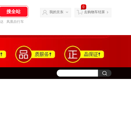
0
我的京东
去购物车结算
达
凤凰自行车