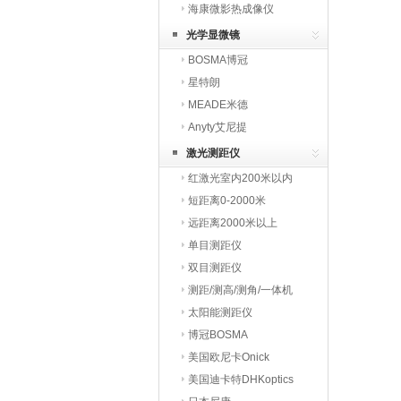
海康微影热成像仪
HIKMICRO
光学显微镜
BOSMA博冠
星特朗
MEADE米德
Anyty艾尼提
激光测距仪
红激光室内200米以内
短距离0-2000米
远距离2000米以上
单目测距仪
双目测距仪
测距/测高/测角/一体机
太阳能测距仪
博冠BOSMA
美国欧尼卡Onick
美国迪卡特DHKoptics