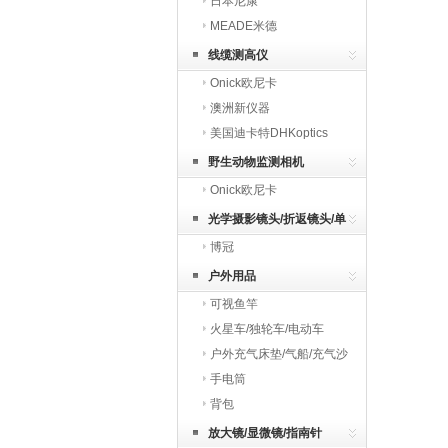
日本尼康
MEADE米德
线缆测高仪
Onick欧尼卡
澳洲新仪器
美国迪卡特DHKoptics
野生动物监测相机
Onick欧尼卡
光学摄影镜头/折返镜头/单
博冠
反镜头
户外用品
可视鱼竿
火星车/独轮车/电动车
户外充气床垫/气船/充气沙
发
手电筒
背包
放大镜/显微镜/指南针