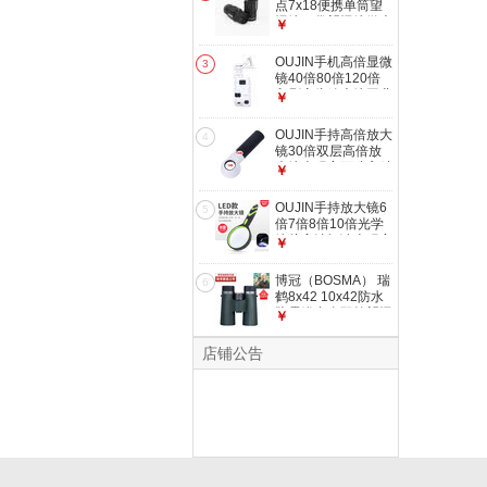
点7x18便携单筒望
远镜口袋望远镜微光
￥
夜视望远镜青梅入秋
河彻 7x18
OUJIN手机高倍显微
3
镜40倍80倍120倍
印刷变倍放大镜工业
￥
古玩字画显微镜
186（80-120倍）
OUJIN手持高倍放大
4
镜30倍双层高倍放
大镜古玩字画珠宝精
￥
密仪器鉴定 190 镜
面30mm（16倍30
OUJIN手持放大镜6
5
倍）
倍7倍8倍10倍光学
镜片高清阅读古玩字
￥
画鉴定放大镜 直径
75mm 4倍 带灯
博冠（BOSMA） 瑞
6
鹤8x42 10x42防水
防雾镁合金双筒望远
￥
镜ED镜观鸟望远镜
相位膜 超广角版8倍
店铺公告
42口径