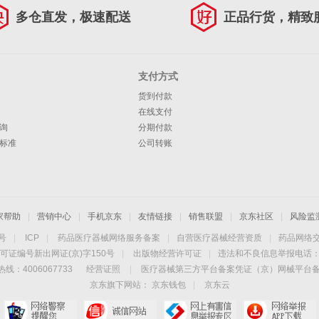
多仓直发，极速配送
正品行货，精致
支付方式
货到付款
在线支付
询
分期付款
标准
公司转账
家帮助
|
营销中心
|
手机京东
|
友情链接
|
销售联盟
|
京东社区
|
风险监
4号
|
ICP
|
药品医疗器械网络服务备案
|
自营医疗器械经营资质
|
药品网络
可证编号新出网证(京)字150号
|
出版物经营许可证
|
违法和不良信息举报电话：40
线：4006067733
经营证照
|
医疗器械第三方平台备案凭证（京）网械平台备字（
京东旗下网站：
京东钱包
|
京东云