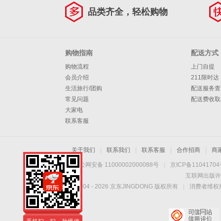
品类齐全，轻松购物
购物指南
配送方式
购物流程
上门自提
会员介绍
211限时达
生活旅行/团购
配送服务查
常见问题
配送费收取
大家电
联系客服
关于我们
|
联系我们
|
联系客服
|
合作招商
|
商
京公网安备 11000002000088号
|
京ICP备1104170
互联网出版许
Copyright © 2004 -
2026
京东JINGDONG 版权所有
|
消费者维权热
手机扫一扫，劲爆优
惠触手可得！