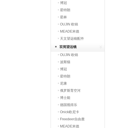
博冠
星特朗
星林
OUJIN 欧锦
MEADE米德
天文望远镜配件
双筒望远镜
OUJIN 欧锦
波斯猫
博冠
星特朗
尼康
俄罗斯育空河
博士能
德国视得乐
Onick欧尼卡
Freedeer自由鹿
MEADE米德