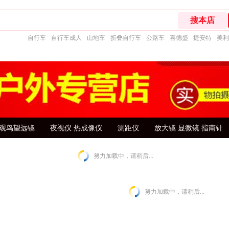
自行车
自行车成人
山地车
折叠自行车
公路车
喜德盛
捷安特
美利
观鸟望远镜
夜视仪 热成像仪
测距仪
放大镜 显微镜 指南针
努力加载中，请稍后...
努力加载中，请稍后...