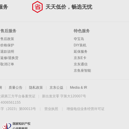
服务
天天低价，畅选无忧
售后服务
特色服务
售后政策
夺宝岛
价格保护
DIY装机
退款说明
延保服务
返修/退换货
京东E卡
取消订单
京东通信
京鱼座智能
测
|
质量公告
|
隐私政策
|
京东公益
|
Media & IR
交易第三方平台备案凭证
|
新出发京零 字第大120007号
06561155
2023）第00013号
|
营业执照
|
增值电信业务经营许可证